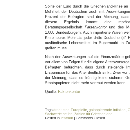
Sollte der Euro durch die Griechenland-Krise an 
Mehrheit der Deutschen auch mit Auswirkungen
Prozent der Befragten sind der Meinung, dass
diesem Ergebnis kommt eine repräse
Beratungsgesellschaft
Faktenkontor
und des Ma
1.000 Bundesbürgern. Auch importierte Waren we
Krise teurer. Mehr als jeder dritte Deutsche (34 P
ausländische Lebensmittel im Supermarkt in Zuk
greifen muss.
Nach den Auswirkungen auf die Finanzmärkte gef
vor allem von Folgen für die eigene Altersvorsorg
Befragten befürchten, dass durch steigende Inf
Ersparnisse für das Alter deutlich sinkt. Zwei vo
der Meinung, dass es künftig keine sicheren Gel
Staatspapieren nicht mehr vertraut werden kann.
Quelle:
Faktenkontor
Tags:
droht eine Europleite
,
galoppierende Inflation
,
G
Sachwerte helfen
,
Zahlen für Griechenland
Posted in
Inflation
|
Comments Closed