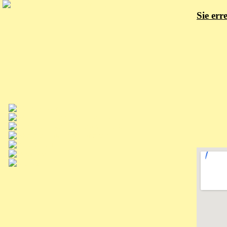
Sie err
Te
Te
E-
P
Stra
D -