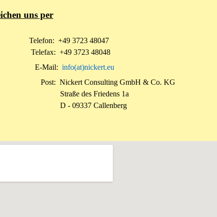
eichen uns per
lefon:
+
49 3723 48047
lefax:
+49 3723 48048
Mail:
info(at)nickert.eu
ost:
Nickert Consulting GmbH & Co. KG
ße des Friedens 1a
 09337 Callenberg